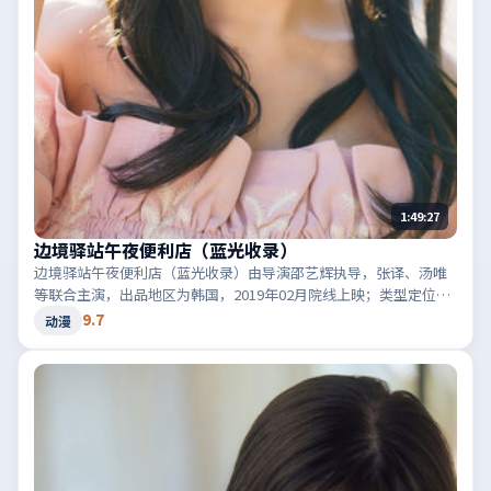
1:49:27
边境驿站午夜便利店（蓝光收录）
边境驿站午夜便利店（蓝光收录）由导演邵艺辉执导，张译、汤唯
等联合主演，出品地区为韩国，2019年02月院线上映；类型定位为
动漫·惊悚，音效与剪辑节奏凌厉。适合检索「韩国惊悚」「2019
9.7
动漫
高分动漫」等相关关键词。