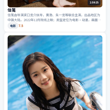
1:59:25
信笺
信笺由导演滨口龙介执导，黄渤、朱一龙等联合主演，出品地区为
中国大陆，2022年12月院线上映；类型定位为电影·动漫，画面色
彩鲜明。适合检索「中国大陆动漫」「2022高分电影」等相关关键
7.5
电影
词。