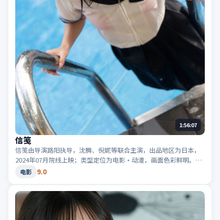
1:56:07
信笺
信笺由导演路阳执导，沈腾、倪妮等联合主演，出品地区为日本，
2024年07月院线上映；类型定位为电影·动漫，画面色彩鲜明。适
合检索「日本动漫」「2024高分电影」等相关关键词。
9.0
电影