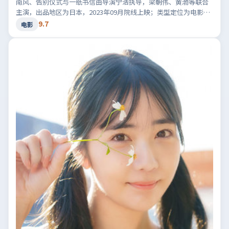
南风、告别仪式与一纸书信由导演宁浩执导，梁朝伟、黄渤等联合
主演，出品地区为日本，2023年09月院线上映；类型定位为电影·
犯罪，黑白两道博弈。适合检索「日本犯罪」「2023高分电影」等
9.7
电影
相关关键词。