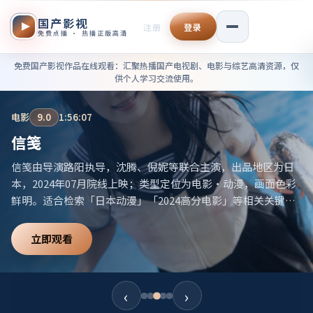
国产影视
注册
登录
免费点播 · 热播正版高清
免费国产影视作品在线观看——
免费国产影视作品在线观看
：汇聚热播国产电视剧、电影与综艺高清资源，仅
供个人学习交流使用。
电影
9.0
1:56:07
信笺
信笺由导演路阳执导，沈腾、倪妮等联合主演，出品地区为日
本，2024年07月院线上映；类型定位为电影·动漫，画面色彩
鲜明。适合检索「日本动漫」「2024高分电影」等相关关键
词。
立即观看
‹
›