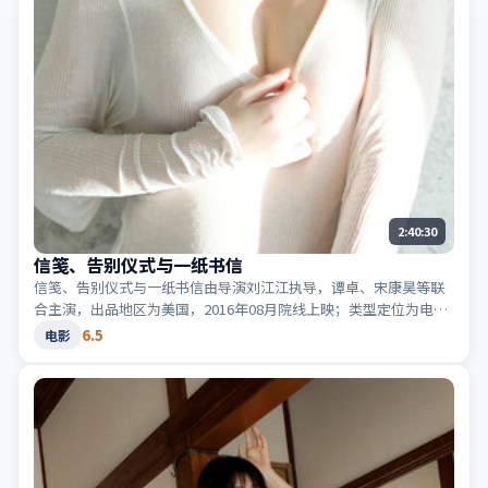
2:40:30
信笺、告别仪式与一纸书信
信笺、告别仪式与一纸书信由导演刘江江执导，谭卓、宋康昊等联
合主演，出品地区为美国，2016年08月院线上映；类型定位为电影
·动漫，画面色彩鲜明。适合检索「美国动漫」「2016高分电影」
6.5
电影
等相关关键词。