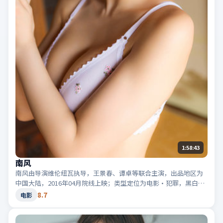
1:58:43
南风
南风由导演维伦纽瓦执导，王景春、谭卓等联合主演，出品地区为
中国大陆，2016年04月院线上映；类型定位为电影·犯罪，黑白两
道博弈。适合检索「中国大陆犯罪」「2016高分电影」等相关关键
8.7
电影
词。