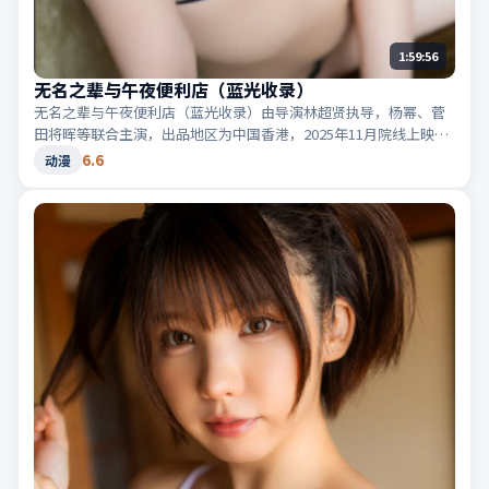
1:59:56
无名之辈与午夜便利店（蓝光收录）
无名之辈与午夜便利店（蓝光收录）由导演林超贤执导，杨幂、菅
田将晖等联合主演，出品地区为中国香港，2025年11月院线上映；
类型定位为动漫·悬疑，真相在最后一刻揭晓。适合检索「中国香
6.6
动漫
港悬疑」「2025高分动漫」等相关关键词。